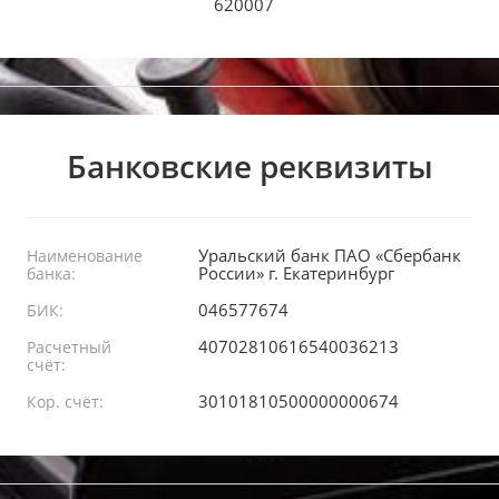
620007
Банковские реквизиты
Уральский банк ПАО «Сбербанк
Наименование
России» г. Екатеринбург
банка:
046577674
БИК:
40702810616540036213
Расчетный
счёт:
30101810500000000674
Кор. счёт: