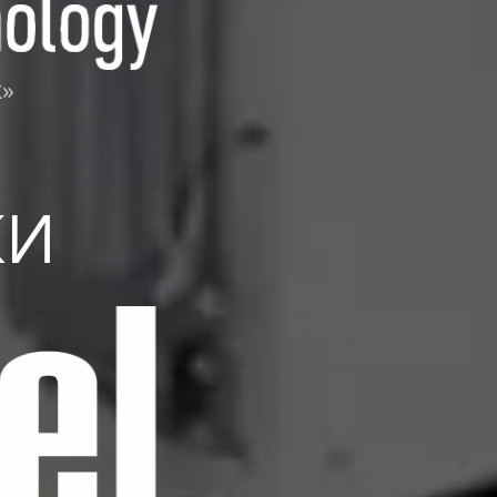
к»
КИ